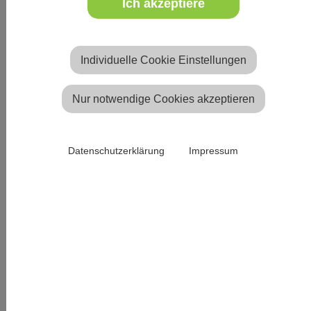
"
Bankauflage Simplex Verano
" fügen sich
Ich akzeptiere
optimal in das warme Bild der Kirche ein.
Individuelle Cookie Einstellungen
Nur notwendige Cookies akzeptieren
Datenschutzerklärung
Impressum