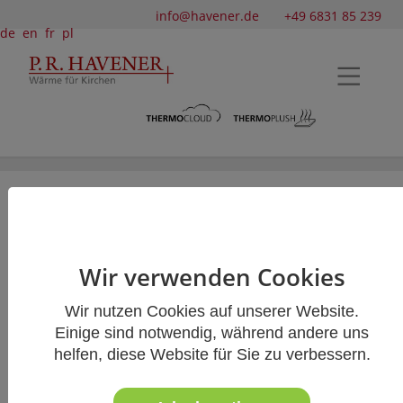
info@havener.de
+49 6831 85 239
de
en
fr
pl
Stadtkirche Esslingen
Die aus dem 14. Jahrhundert stammende
Wir verwenden Cookies
Stadtkirche St. Dionys am
Esslinger Marktplatz wurde im September 2018
Wir nutzen Cookies auf unserer Website.
mit
Einige sind notwendig, während andere uns
hochwertigen
Sitzpolstern
aus unserem Haus
helfen, diese Website für Sie zu verbessern.
ausgestattet.
Die braunen
Kirchenbankpolster
der Qualität