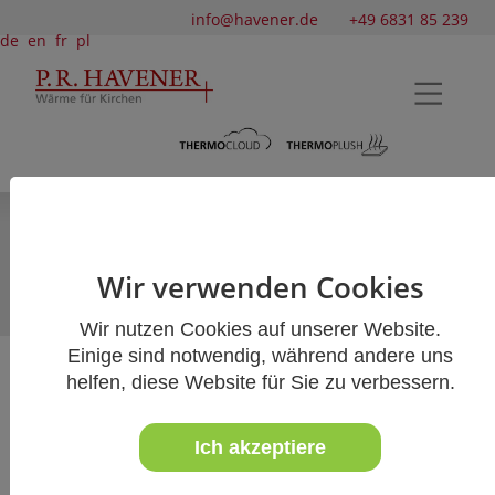
info@havener.de
+49 6831 85 239
de
en
fr
pl
Sitzpolsterheizung Thermoplush
Front- und Unterbankpaneele
Wir verwenden Cookies
Akku-Heizkissen Thermoplush
Wir nutzen Cookies auf unserer Website.
Einige sind notwendig, während andere uns
helfen, diese Website für Sie zu verbessern.
Kirchenbankheizungen
Übersicht
Ich akzeptiere