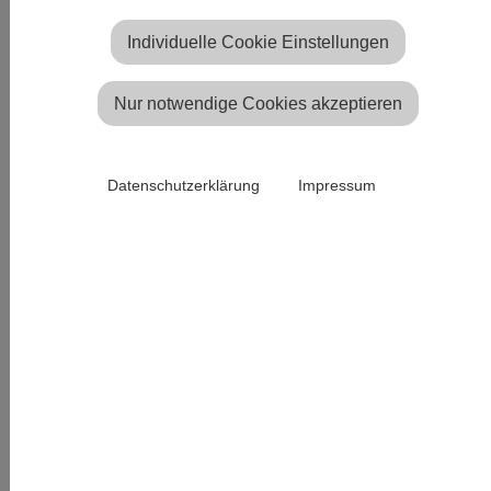
Unsere Kirchenbankheizungen im Überblick:
Individuelle Cookie Einstellungen
Thermoplush 46 Volt
Nur notwendige Cookies akzeptieren
Front- und Unterbankpaneele
Akku-Heizkissen
Datenschutzerklärung
Impressum
Thermoplush 46 Volt
Die energiesparende
Sitzpolsterheizung