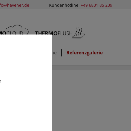
nfo@havener.de
Kundenhotline:
+49 6831 85 239
teppiche
Heizsysteme
Referenzgalerie
,
n.
chen
 beliebt.
strukturiert
eitdem für