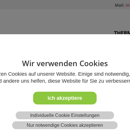
Mail:
i
izstühle
Kirchenbankpolster
Kniepolster
Kirchen
Wir verwenden Cookies
zen Cookies auf unserer Website. Einige sind notwendig
Basilika Kevelaer
 andere uns helfen, diese Website für Sie zu verbesser
 Basilika Kevelaer ist eine der farbenprächtigsten Kir
Ich akzeptiere
mten Rheinlandes und nicht nur bei Kirchgängern sehr
aufmeter
Sitzpolster
der Qualität "
Original Samtplush" 
Individuelle Cookie Einstellungen
it Dezember 2019 auf den Kirchenbänken und sorgen s
noch mehr Behaglichkeit in dieser schönen Kirche.
Nur notwendige Cookies akzeptieren