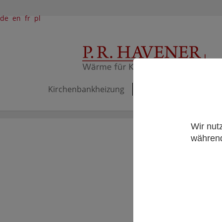
de
en
fr
pl
Kirchenbankheizung
Akku-Heizkissen & He
Wir nut
während
Die
des gesa
Rund 400 L
liegen se